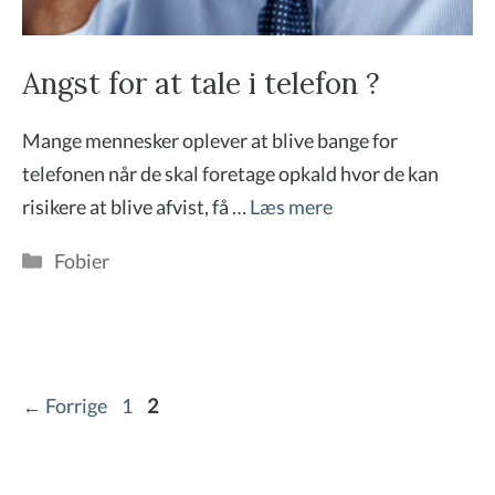
Angst for at tale i telefon ?
Mange mennesker oplever at blive bange for
telefonen når de skal foretage opkald hvor de kan
risikere at blive afvist, få …
Læs mere
Kategorier
Fobier
Side
Side
←
Forrige
1
2