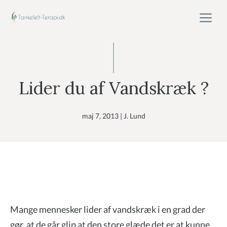
Hop
M
til
indhold
Lider du af Vandskræk ?
maj 7, 2013
|
J. Lund
Mange mennesker lider af vandskræk i en grad der
gør, at de går glip at den store glæde det er at kunne